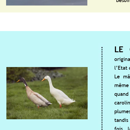
besoins.
LE CAROLIN
originaire des Etats
l’Etat de Caroline, q
Le mâle présente t
même plumage terne 
quand arrive la pé
carolin arbore un pl
plumes de sa tête s
tandis que sa poitr
fois la parade nu