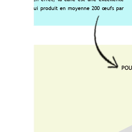
ui produit en moyenne 200 œufs par
POURSUIVRE LA 