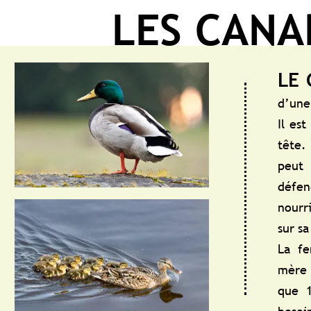
LES CANARDS
LE CANARD 
d’une espèce de ca
Il est reconnaissab
tête. C’est un ani
peut tout de même
défendre son ter
nourriture : il hér
sur sa tête.
La femelle, quant
mère : durant la cou
que 15 minutes pa