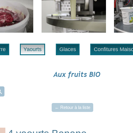
Yaourts
Glaces
Confitures Maison
Aux fruits BIO
← Retour à la liste